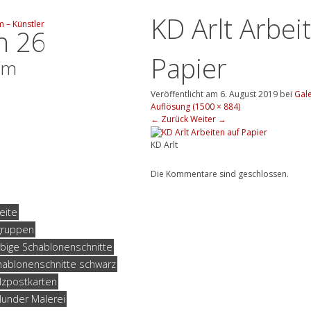
KD Arlt Arbei
n 26
Papier
hm
Veröffentlicht am
6. August 2019
bei
Gale
Auflösung (1500 × 884)
←
Zurück
Weiter
→
KD Arlt
Die Kommentare sind geschlossen.
eite
gruppen
rbige Schablonenschnitte
hablonenschnitte schwarz
lzpostkarten
lunder Malerei