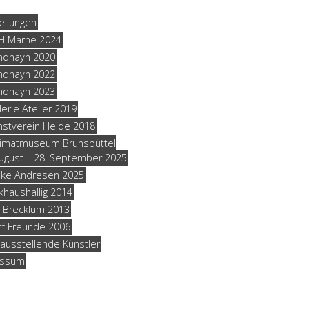
ellungen
H Marne 2024
ndhayn 2020
ndhayn 2022
ndhayn 2023
erie Atelier 2019
nstverein Heide 2018
imatmuseum Brunsbüttel
ugust – 28. September 2025
rike Andresen 2025
khaushallig 2014
K Brecklum 2013
nf Freunde 2006
ausstellende Künstler
essum