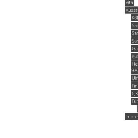
Vita
Ausst
KB
Sa
Sa
Sa
Gal
Ku
He
9.A
Ul
Fin
CJ
Fü
Impr