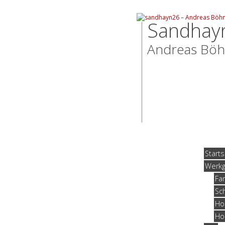
Sandhay
Andreas Bö
Starts
Werk
Fa
Sc
Ho
Ho