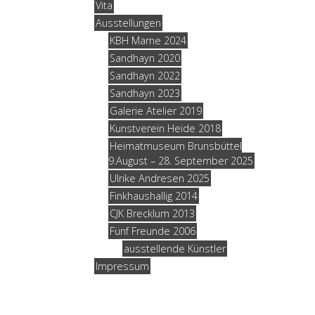
Vita
Ausstellungen
KBH Marne 2024
Sandhayn 2020
Sandhayn 2022
Sandhayn 2023
Galerie Atelier 2019
Kunstverein Heide 2018
Heimatmuseum Brunsbüttel
9.August – 28. September 2025
Ulrike Andresen 2025
Finkhaushallig 2014
CJK Brecklum 2013
Fünf Freunde 2006
ausstellende Künstler
Impressum