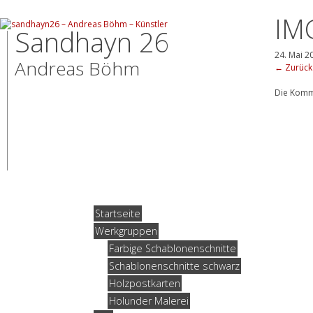
IM
Sandhayn 26
24. Mai 2
Andreas Böhm
←
Zurück
Die Komm
Startseite
Werkgruppen
Farbige Schablonenschnitte
Schablonenschnitte schwarz
Holzpostkarten
Holunder Malerei