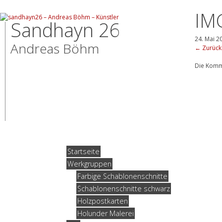
IM
Sandhayn 26
24. Mai 2
Andreas Böhm
←
Zurück
Die Komm
Startseite
Werkgruppen
Farbige Schablonenschnitte
Schablonenschnitte schwarz
Holzpostkarten
Holunder Malerei