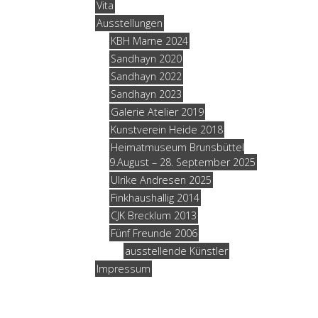
Vita
Ausstellungen
KBH Marne 2024
Sandhayn 2020
Sandhayn 2022
Sandhayn 2023
Galerie Atelier 2019
Kunstverein Heide 2018
Heimatmuseum Brunsbüttel
9.August – 28. September 2025
Ulrike Andresen 2025
Finkhaushallig 2014
CJK Brecklum 2013
Fünf Freunde 2006
ausstellende Künstler
Impressum