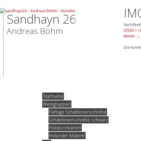
IM
Sandhayn 26
Veröffent
Andreas Böhm
(2560 × 1
Weiter
→
Die Komm
Startseite
Werkgruppen
Farbige Schablonenschnitte
Schablonenschnitte schwarz
Holzpostkarten
Holunder Malerei