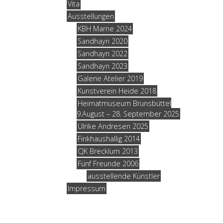
Vita
Ausstellungen
KBH Marne 2024
Sandhayn 2020
Sandhayn 2022
Sandhayn 2023
Galerie Atelier 2019
Kunstverein Heide 2018
Heimatmuseum Brunsbüttel
9.August – 28. September 2025
Ulrike Andresen 2025
Finkhaushallig 2014
CJK Brecklum 2013
Fünf Freunde 2006
ausstellende Künstler
Impressum